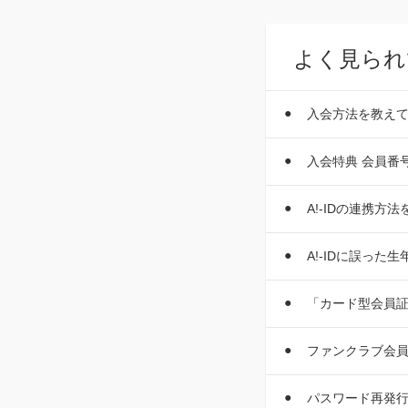
よく見られ
入会方法を教え
入会特典 会員番
A!-IDの連携方
A!-IDに誤っ
「カード型会員
ファンクラブ会
パスワード再発