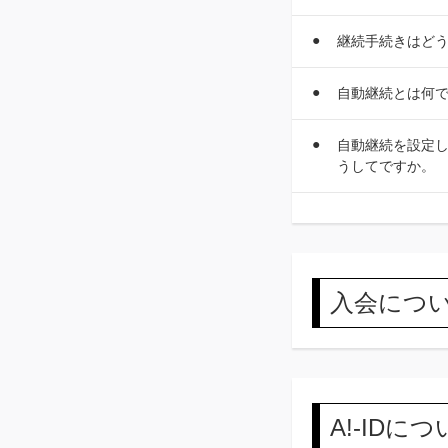
継続手続きはど
自動継続とは何
自動継続を設定し
うしてですか。
入会につ
A!-IDに