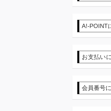
A!-POI
お支払い
会員番号