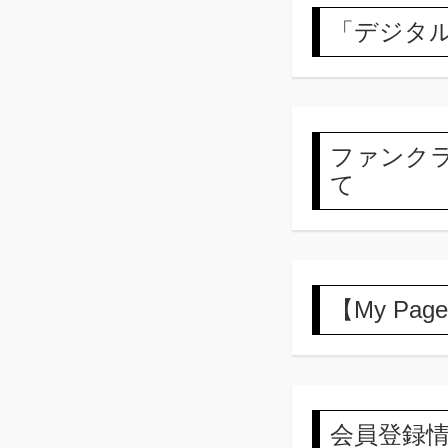
「デジタ
ファンク
て
【My Pa
会員登録