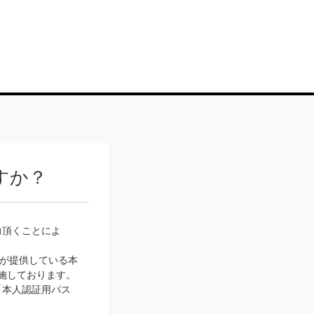
すか？
力頂くことによ
が提供している本
実施しております。
「本人認証用パス