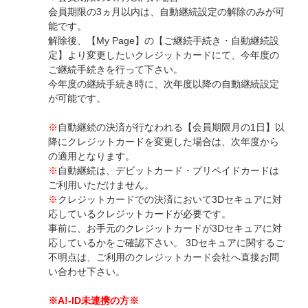
会員期限の3ヵ月以内は、自動継続設定の解除のみが可
能です。
解除後、【My Page】の【ご継続手続き・自動継続設
定】より変更したいクレジットカードにて、今年度の
ご継続手続きを行って下さい。
今年度の継続手続き時に、次年度以降の自動継続設定
が可能です。
※
自動継続の決済が行なわれる【会員期限月の1日】以
降にクレジットカードを変更した場合は、次年度から
の適用となります。
※
自動継続は、デビットカード・プリペイドカードは
ご利用いただけません。
※
クレジットカードでの決済において3Dセキュアに対
応しているクレジットカードが必要です。
事前に、お手元のクレジットカードが3Dセキュアに対
応しているかをご確認下さい。 3Dセキュアに関するご
不明点は、ご利用のクレジットカード会社へ直接お問
い合わせ下さい。
※A!-ID未連携の方※