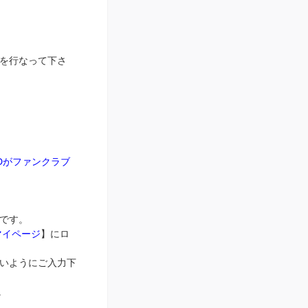
ンを行なって下さ
IDがファンクラブ
字です。
マイページ
】にロ
いようにご入力下
。