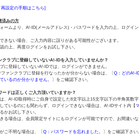
ド再設定の手順はこちら]
連携済みの方
ォームより、A!-ID(メールアドレス)・パスワードを入力の上、ログイ
できない場合、ご入力内容に誤りがある可能性がございます。
認の上、再度ログインをお試し下さい。
ンクラブに登録していないA!-IDを入力していませんか？
ブに登録していないA!-IDでは、ログインができません。
IDでファンクラブに登録を行なったかが分からない場合は、〔
Q：どのA!-
ているのか分かりません。
〕をご確認下さい。
ワードは正しくご入力頂いていますか？
は、A!-ID取得時にご自身で設定した8文字以上15文字以下の半角英数
しているのにも関わらず、ログインできない場合は、A!-IDサイト内【
るかお試し下さい。
きる場合は、会員限定サイトにもログインが可能ですので、お間違いな
がご不明な場合は、〔
Q：パスワードを忘れました。
〕をご確認下さい