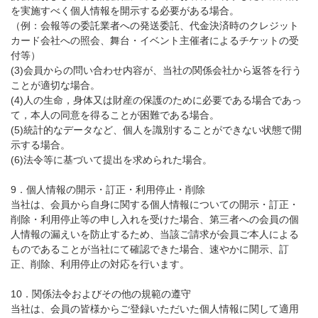
を実施すべく個人情報を開示する必要がある場合。
（例：会報等の委託業者への発送委託、代金決済時のクレジット
カード会社への照会、舞台・イベント主催者によるチケットの受
付等）
(3)会員からの問い合わせ内容が、当社の関係会社から返答を行う
ことが適切な場合。
(4)人の生命，身体又は財産の保護のために必要である場合であっ
て，本人の同意を得ることが困難である場合。
(5)統計的なデータなど、個人を識別することができない状態で開
示する場合。
(6)法令等に基づいて提出を求められた場合。
9．個人情報の開示・訂正・利用停止・削除
当社は、会員から自身に関する個人情報についての開示・訂正・
削除・利用停止等の申し入れを受けた場合、第三者への会員の個
人情報の漏えいを防止するため、当該ご請求が会員ご本人による
ものであることが当社にて確認できた場合、速やかに開示、訂
正、削除、利用停止の対応を行います。
10．関係法令およびその他の規範の遵守
当社は、会員の皆様からご登録いただいた個人情報に関して適用