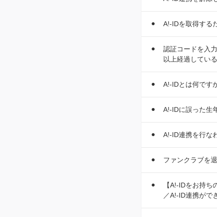
A!-IDを取得
認証コードを入力
以上経過してい
A!-IDとは何です
A!-IDに誤っ
A!-ID連携を
ファンクラブを退
【A!-IDをお
／A!-ID連携が