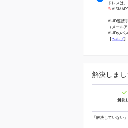
ドレスは、
※
A!SM
A!-ID
（メールア
A!-ID
【
ヘルプ
】
解決しまし
解決
「解決していない」