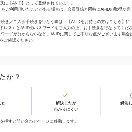
既に【A!-ID】として登録されています。
ARTをご利用頂いたことがある場合は、会員登録と同時にA!-IDの取得が
連携手続き／ご入会手続きを行なう際は、【A!-IDをお持ちの方はこちら】に、
ドレス）とA!-IDのパスワードをご入力の上、お手続きを行なってくだ
のパスワードが分からないなど、A!-IDに関してご不明な点がございます場合は
をご確認ください。
たか？
した
解決したが
解決
わかりにくい
を押すと問い合わせページに移動します。