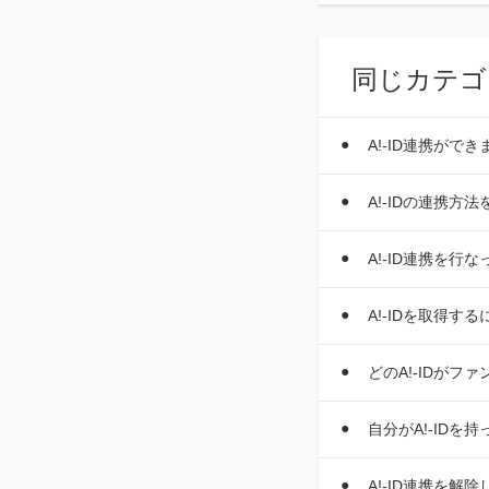
同じカテゴ
A!-ID連携がで
A!-IDの連携方
A!-ID連携を行
A!-IDを取得
どのA!-IDが
自分がA!-IDを
A!-ID連携を解