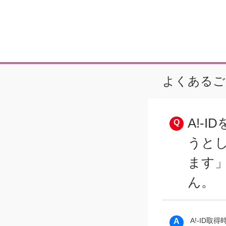
よくあるご
A!-
うと
ます」
ん。
A!-ID