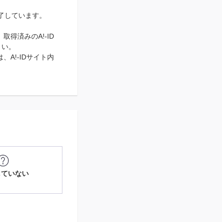
完了しています。
取得済みのA!-ID
さい。
、A!-IDサイト内
していない