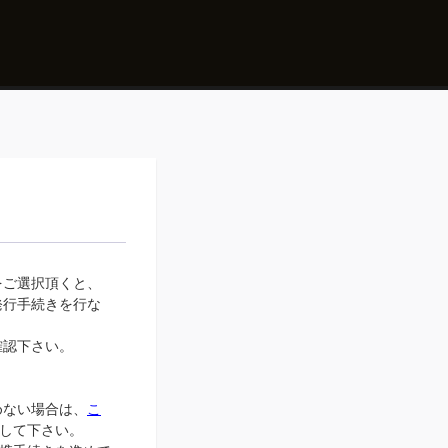
をご選択頂くと、
発行手続きを行な
確認下さい。
進めない場合は、
こ
信して下さい。