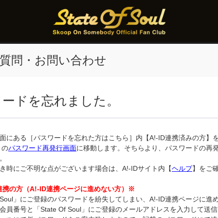
質問・お問い合わせ
ワードを忘れました。
面にある［パスワードを忘れた方はこちら］内【A!-ID連携済みの方】
トの
パスワード再発行画面
に移動します。そちらより、パスワードの再
。
き時にご不明な点がございます場合は、A!-IDサイト内【
ヘルプ
】をご
未連携の方（A!-ID連携ページに進めない方）※
 Of Soul」にご登録のパスワードを紛失してしまい、A!-ID連携ページに
会員番号と「State Of Soul」にご登録のメールアドレスを入力して送