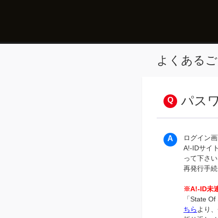
よくあるご
パス
ログイン画
A!-IDサイ
って下さい
再発行手続
※A!-ID
「State
ちら
より、