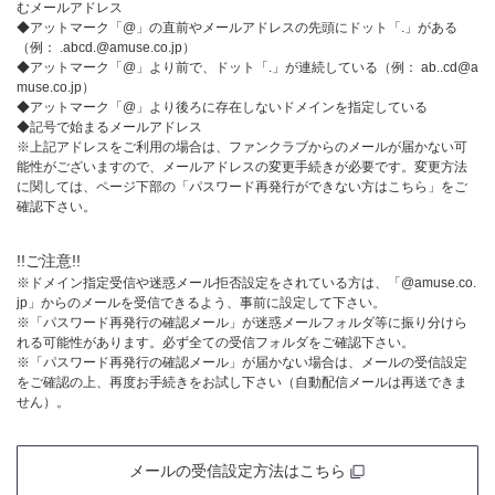
むメールアドレス
◆アットマーク「@」の直前やメールアドレスの先頭にドット「.」がある
（例： .abcd.@amuse.co.jp）
◆アットマーク「@」より前で、ドット「.」が連続している（例： ab..cd@a
muse.co.jp）
◆アットマーク「@」より後ろに存在しないドメインを指定している
◆記号で始まるメールアドレス
※
上記アドレスをご利用の場合は、ファンクラブからのメールが届かない可
能性がございますので、メールアドレスの変更手続きが必要です。変更方法
に関しては、ページ下部の「パスワード再発行ができない方はこちら」をご
確認下さい。
!!ご注意!!
※
ドメイン指定受信や迷惑メール拒否設定をされている方は、「@amuse.co.
jp」からのメールを受信できるよう、事前に設定して下さい。
※
「パスワード再発行の確認メール」が迷惑メールフォルダ等に振り分けら
れる可能性があります。必ず全ての受信フォルダをご確認下さい。
※
「パスワード再発行の確認メール」が届かない場合は、メールの受信設定
をご確認の上、再度お手続きをお試し下さい（自動配信メールは再送できま
せん）。
メールの受信設定方法はこちら