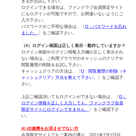
きるかお試し下さい。
ログインできる場合は、ファンクラブ会員限定サイト
にもログインが可能ですので、お間違いないようにご
入力下さい。
パスワードがご不明な場合は、〔
Q：パスワードを忘れ
ました。
〕をご確認下さい。
（4）ログイン画面は正しく表示・動作していますか？
ログイン画面やログイン情報入力欄が正しく表示され
ない場合は、ご利用ブラウザのキャッシュのクリアや
閲覧履歴の削除をお試し下さい。
キャッシュクリアの方法は、〔
Q：閲覧履歴の削除（キ
ャッシュクリア）方法を教えて下さい。
〕をご確認下
さい。
上記ご確認頂いてもログインができない場合は、〔
Q：
ログイン情報を正しく入力しても、ファンクラブ会員
限定サイトにログインできません。
〕をご確認下さ
い。
A!-ID連携をお済ませでない方
会員限定サイトでもご案内の通り、2021年7月1日以