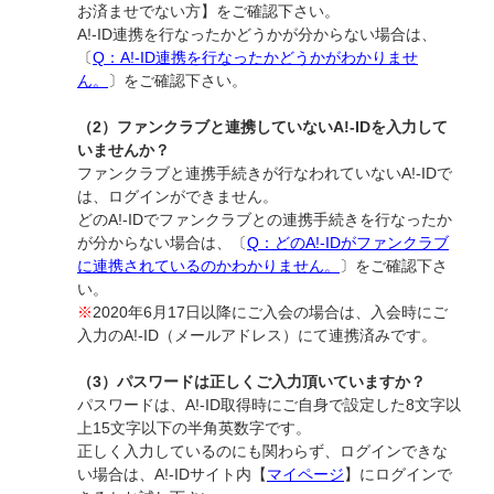
お済ませでない方】をご確認下さい。
A!-ID連携を行なったかどうかが分からない場合は、
〔
Q：A!-ID連携を行なったかどうかがわかりませ
ん。
〕をご確認下さい。
（2）ファンクラブと連携していないA!-IDを入力して
いませんか？
ファンクラブと連携手続きが行なわれていないA!-IDで
は、ログインができません。
どのA!-IDでファンクラブとの連携手続きを行なったか
が分からない場合は、〔
Q：どのA!-IDがファンクラブ
に連携されているのかわかりません。
〕をご確認下さ
い。
※
2020年6月17日以降にご入会の場合は、入会時にご
入力のA!-ID（メールアドレス）にて連携済みです。
（3）パスワードは正しくご入力頂いていますか？
パスワードは、A!-ID取得時にご自身で設定した8文字以
上15文字以下の半角英数字です。
正しく入力しているのにも関わらず、ログインできな
い場合は、A!-IDサイト内【
マイページ
】にログインで