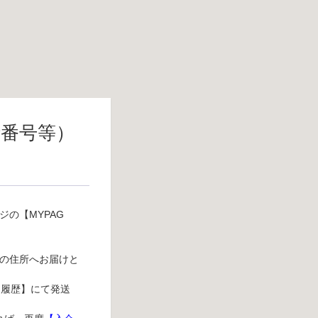
話番号等）
の【MYPAG
の住所へお届けと
送履歴】にて発送