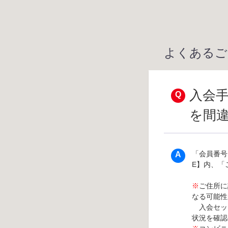
よくあるご
入会
を間
「会員番号
E】内、「
※
ご住所に
なる可能性
入会セット
状況を確認