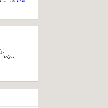
れば、再度
【入会
していない