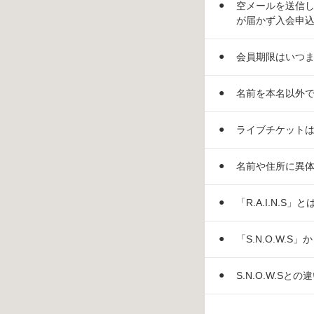
空メールを送信し
が届かず入会申
会員期限はいつ
名前を本名以外
ライブチケットは、
名前や住所に異
「R.A.I.N.S
「S.N.O.W.S
S.N.O.W.Sと