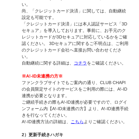
い。
尚、「クレジットカード決済」に関しては、自動継続
設定も可能です。
「クレジットカード決済」には本人認証サービス「3D
セキュア」を導入しております。事前に、お手元のク
レジットカードが3Dセキュアに対応しているかをご確
認ください。 3Dセキュアに関するご不明点は、ご利用
のクレジットカード会社へ直接お問い合わせくださ
い。
自動継続に関する詳細は、
コチラ
をご確認ください。
※A!-ID未連携の方※
ファンクラブサイトでもご案内の通り、CLUB CHAPI
の会員限定サイトのサービスをご利用の際には、A!-ID
連携が必要となります。
ご継続手続きの際もA!-ID連携が必要ですので、ログイ
ンフォーム内【A!-ID未連携の方】より、A!-ID連携手続
きを行なってください。
A!-ID連携方法の詳細は、
こちら
よりご確認ください。
2）更新手続きハガキ