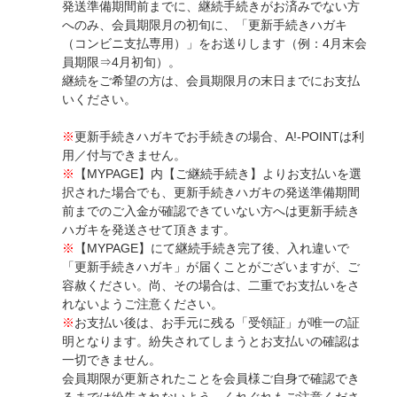
発送準備期間前までに、継続手続きがお済みでない方
へのみ、会員期限月の初旬に、「更新手続きハガキ
（コンビニ支払専用）」をお送りします（例：4月末会
員期限⇒4月初旬）。
継続をご希望の方は、会員期限月の末日までにお支払
いください。
※
更新手続きハガキでお手続きの場合、A!-POINTは利
用／付与できません。
※
【MYPAGE】内【ご継続手続き】よりお支払いを選
択された場合でも、更新手続きハガキの発送準備期間
前までのご入金が確認できていない方へは更新手続き
ハガキを発送させて頂きます。
※
【MYPAGE】にて継続手続き完了後、入れ違いで
「更新手続きハガキ」が届くことがございますが、ご
容赦ください。尚、その場合は、二重でお支払いをさ
れないようご注意ください。
※
お支払い後は、お手元に残る「受領証」が唯一の証
明となります。紛失されてしまうとお支払いの確認は
一切できません。
会員期限が更新されたことを会員様ご自身で確認でき
るまでは紛失されないよう、くれぐれもご注意くださ