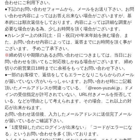
合わせにご利用下さい。
●下記のお問い合わせフォームから、メールをお送り下さい。お問
い合わせ内容によってはお答え出来ない場合がございますが、基
本的には順次返信をしております。内容によっては詳細な調査が
必要な場合がある為、少しお時間を頂く場合がございます。
●カレンダー上の休日(土・日・祝日)や年末年始を挟む場合、ま
た、お問い合わせ内容によっては、返答までにお時間を頂く事が
ございます。 予めご了承下さい。
※
締め切りや期限のあるお問い合わせにつきましては、当日にお
問い合わせを頂いてもご対応致しかねる場合がございます。 締め
切りの前営業日18時までに余裕をもってお問い合わせ下さい。
●一部のお客様で、返信をしてもエラーとなりこちらからのメール
が届いていない方がいらっしゃいます。お問い合わせ時にご記載
頂いたメールアドレスが間違っている、「@reon-yuzuki.jp」ドメ
インの受信指定が許可されていない、URL付きメールを拒否して
いる、などが理由として考えられます。その場合、これ以上の対
応が出来かねます。
お問い合わせ送信後、入力したメールアドレスに送信完了メール
が届いているかご確認下さい。
●「1度登録したのにログインが出来ない」「コードがエラーにな
る」というお問い合わせを多く頂いております。