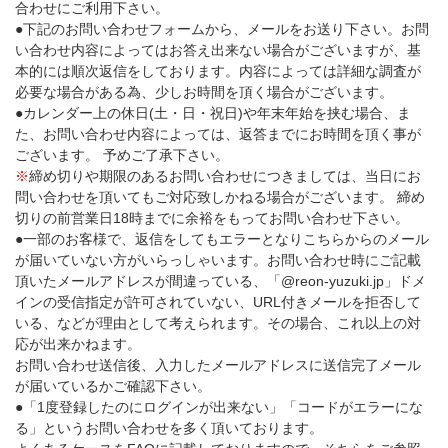
合わせにご利用下さい。
●下記のお問い合わせフォームから、メールをお送り下さい。お問
い合わせ内容によってはお答え出来ない場合がございますが、基
本的には順次返信をしております。内容によっては詳細な調査が
必要な場合がある為、少しお時間を頂く場合がございます。
●カレンダー上の休日(土・日・祝日)や年末年始を挟む場合、ま
た、お問い合わせ内容によっては、返答までにお時間を頂く事が
ございます。 予めご了承下さい。
※
締め切りや期限のあるお問い合わせにつきましては、当日にお
問い合わせを頂いてもご対応致しかねる場合がございます。 締め
切りの前営業日18時までに余裕をもってお問い合わせ下さい。
●一部のお客様で、返信をしてもエラーとなりこちらからのメール
が届いていない方がいらっしゃいます。お問い合わせ時にご記載
頂いたメールアドレスが間違っている、「@reon-yuzuki.jp」ドメ
インの受信指定が許可されていない、URL付きメールを拒否して
いる、などが理由として考えられます。その場合、これ以上の対
応が出来かねます。
お問い合わせ送信後、入力したメールアドレスに送信完了メール
が届いているかご確認下さい。
●「1度登録したのにログインが出来ない」「コードがエラーにな
る」というお問い合わせを多く頂いております。