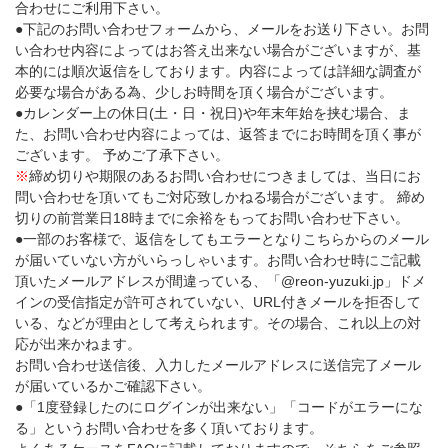
合わせにご利用下さい。
●下記のお問い合わせフォームから、メールをお送り下さい。お問
い合わせ内容によってはお答え出来ない場合がございますが、基
本的には順次返信をしております。内容によっては詳細な調査が
必要な場合がある為、少しお時間を頂く場合がございます。
●カレンダー上の休日(土・日・祝日)や年末年始を挟む場合、ま
た、お問い合わせ内容によっては、返答までにお時間を頂く事が
ございます。 予めご了承下さい。
※
締め切りや期限のあるお問い合わせにつきましては、当日にお
問い合わせを頂いてもご対応致しかねる場合がございます。 締め
切りの前営業日18時までに余裕をもってお問い合わせ下さい。
●一部のお客様で、返信をしてもエラーとなりこちらからのメール
が届いていない方がいらっしゃいます。お問い合わせ時にご記載
頂いたメールアドレスが間違っている、「@reon-yuzuki.jp」ドメ
インの受信指定が許可されていない、URL付きメールを拒否して
いる、などが理由として考えられます。その場合、これ以上の対
応が出来かねます。
お問い合わせ送信後、入力したメールアドレスに送信完了メール
が届いているかご確認下さい。
●「1度登録したのにログインが出来ない」「コードがエラーにな
る」というお問い合わせを多く頂いております。