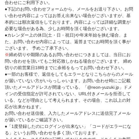
合わせにご利用下さい。
●下記のお問い合わせフォームから、メールをお送り下さい。お問
い合わせ内容によってはお答え出来ない場合がございますが、基
本的には順次返信をしております。内容によっては詳細な調査が
必要な場合がある為、少しお時間を頂く場合がございます。
●カレンダー上の休日(土・日・祝日)や年末年始を挟む場合、ま
た、お問い合わせ内容によっては、返答までにお時間を頂く事が
ございます。 予めご了承下さい。
※
締め切りや期限のあるお問い合わせにつきましては、当日にお
問い合わせを頂いてもご対応致しかねる場合がございます。 締め
切りの前営業日18時までに余裕をもってお問い合わせ下さい。
●一部のお客様で、返信をしてもエラーとなりこちらからのメール
が届いていない方がいらっしゃいます。お問い合わせ時にご記載
頂いたメールアドレスが間違っている、「@reon-yuzuki.jp」ドメ
インの受信指定が許可されていない、URL付きメールを拒否して
いる、などが理由として考えられます。その場合、これ以上の対
応が出来かねます。
お問い合わせ送信後、入力したメールアドレスに送信完了メール
が届いているかご確認下さい。
●「1度登録したのにログインが出来ない」「コードがエラーにな
る」というお問い合わせを多く頂いております。