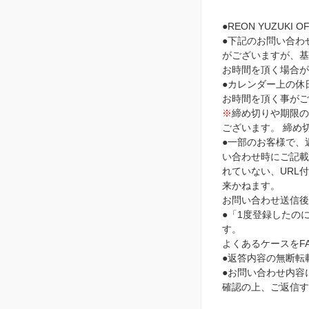
●REON YUZUKI
●下記のお問い合わ
がございますが、基
お時間を頂く場合が
●カレンダー上の休
お時間を頂く事がご
※
締め切りや期限
ございます。 締め
●一部のお客様で、
い合わせ時にご記載頂
れていない、URL
来かねます。
お問い合わせ送信後
●「1度登録したの
す。
よくあるケースをF
●返答内容の無断転
●お問い合わせ内容に
確認の上、ご返信す