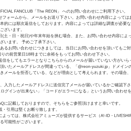
 OFFICIAL FANCLUB「The REON」 へのお問い合わせにご利用下さい。
せフォームから、メールをお送り下さい。お問い合わせ内容によっては
本的には順次返信をしております。内容によっては詳細な調査が必要な
ございます。
日(土・日・祝日)や年末年始を挟む場合、また、お問い合わせ内容によ
ざいます。 予めご了承下さい。
のあるお問い合わせにつきましては、当日にお問い合わせを頂いてもご対
切りの前営業日18時までに余裕をもってお問い合わせ下さい。
返信をしてもエラーとなりこちらからのメールが届いていない方がいら
いたメールアドレスが間違っている、「@reon-yuzuki.jp」ドメイ
付きメールを拒否している、などが理由として考えられます。その場合
、入力したメールアドレスに送信完了メールが届いているかご確認下さ
にログインが出来ない」「コードがエラーになる」というお問い合わせ
AQに記載しておりますので、そちらをご参照頂けますと幸いです。
載・引用は堅くお断り致します。
よっては、株式会社アミューズが提供するサービス（A!-ID・LIVESH
る可能性がございます。