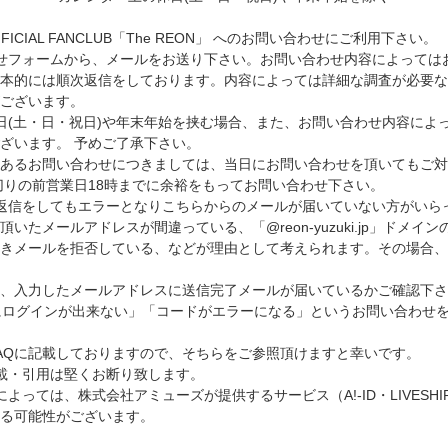
 OFFICIAL FANCLUB「The REON」 へのお問い合わせにご利用下さい。
せフォームから、メールをお送り下さい。お問い合わせ内容によっては
本的には順次返信をしております。内容によっては詳細な調査が必要な
ございます。
日(土・日・祝日)や年末年始を挟む場合、また、お問い合わせ内容によ
ざいます。 予めご了承下さい。
のあるお問い合わせにつきましては、当日にお問い合わせを頂いてもご対
切りの前営業日18時までに余裕をもってお問い合わせ下さい。
返信をしてもエラーとなりこちらからのメールが届いていない方がいら
いたメールアドレスが間違っている、「@reon-yuzuki.jp」ドメイ
付きメールを拒否している、などが理由として考えられます。その場合
、入力したメールアドレスに送信完了メールが届いているかご確認下さ
にログインが出来ない」「コードがエラーになる」というお問い合わせ
AQに記載しておりますので、そちらをご参照頂けますと幸いです。
載・引用は堅くお断り致します。
よっては、株式会社アミューズが提供するサービス（A!-ID・LIVESH
る可能性がございます。