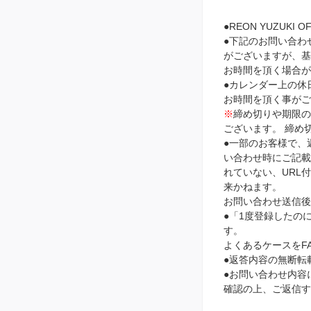
●REON YUZUKI
●下記のお問い合わ
がございますが、基
お時間を頂く場合が
●カレンダー上の休
お時間を頂く事がご
※
締め切りや期限
ございます。 締め
●一部のお客様で、
い合わせ時にご記載頂
れていない、URL
来かねます。
お問い合わせ送信後
●「1度登録したの
す。
よくあるケースをF
●返答内容の無断転
●お問い合わせ内容に
確認の上、ご返信す