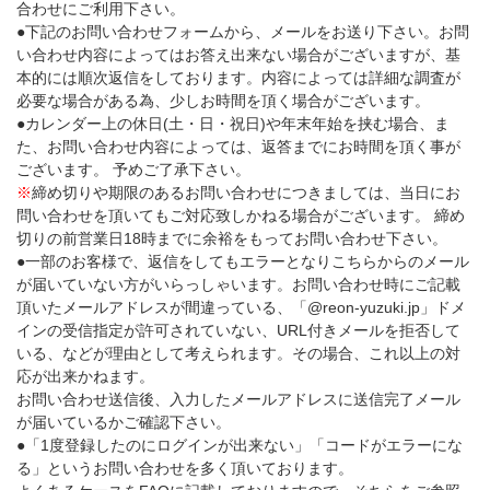
合わせにご利用下さい。
●下記のお問い合わせフォームから、メールをお送り下さい。お問
い合わせ内容によってはお答え出来ない場合がございますが、基
本的には順次返信をしております。内容によっては詳細な調査が
必要な場合がある為、少しお時間を頂く場合がございます。
●カレンダー上の休日(土・日・祝日)や年末年始を挟む場合、ま
た、お問い合わせ内容によっては、返答までにお時間を頂く事が
ございます。 予めご了承下さい。
※
締め切りや期限のあるお問い合わせにつきましては、当日にお
問い合わせを頂いてもご対応致しかねる場合がございます。 締め
切りの前営業日18時までに余裕をもってお問い合わせ下さい。
●一部のお客様で、返信をしてもエラーとなりこちらからのメール
が届いていない方がいらっしゃいます。お問い合わせ時にご記載
頂いたメールアドレスが間違っている、「@reon-yuzuki.jp」ドメ
インの受信指定が許可されていない、URL付きメールを拒否して
いる、などが理由として考えられます。その場合、これ以上の対
応が出来かねます。
お問い合わせ送信後、入力したメールアドレスに送信完了メール
が届いているかご確認下さい。
●「1度登録したのにログインが出来ない」「コードがエラーにな
る」というお問い合わせを多く頂いております。