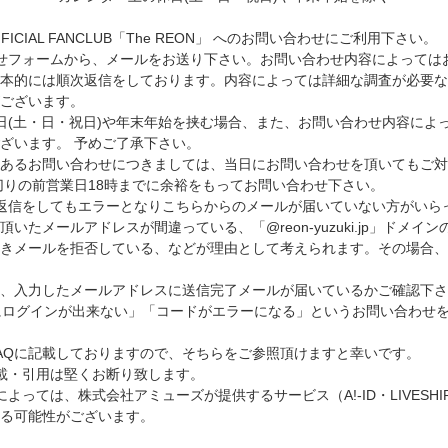
 OFFICIAL FANCLUB「The REON」 へのお問い合わせにご利用下さい。
せフォームから、メールをお送り下さい。お問い合わせ内容によっては
本的には順次返信をしております。内容によっては詳細な調査が必要な
ございます。
日(土・日・祝日)や年末年始を挟む場合、また、お問い合わせ内容によ
ざいます。 予めご了承下さい。
のあるお問い合わせにつきましては、当日にお問い合わせを頂いてもご対
切りの前営業日18時までに余裕をもってお問い合わせ下さい。
返信をしてもエラーとなりこちらからのメールが届いていない方がいら
いたメールアドレスが間違っている、「@reon-yuzuki.jp」ドメイ
付きメールを拒否している、などが理由として考えられます。その場合
、入力したメールアドレスに送信完了メールが届いているかご確認下さ
にログインが出来ない」「コードがエラーになる」というお問い合わせ
AQに記載しておりますので、そちらをご参照頂けますと幸いです。
載・引用は堅くお断り致します。
よっては、株式会社アミューズが提供するサービス（A!-ID・LIVESH
る可能性がございます。