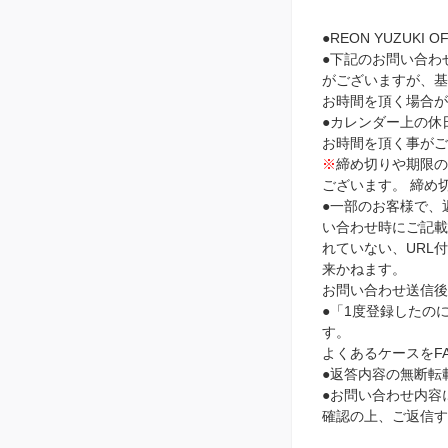
●REON YUZUKI
●下記のお問い合わ
がございますが、基
お時間を頂く場合が
●カレンダー上の休
お時間を頂く事がご
※
締め切りや期限
ございます。 締め
●一部のお客様で、
い合わせ時にご記載頂
れていない、URL
来かねます。
お問い合わせ送信後
●「1度登録したの
す。
よくあるケースをF
●返答内容の無断転
●お問い合わせ内容に
確認の上、ご返信す