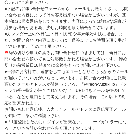
合わせにご利用下さい。
●下記のお問い合わせフォームから、メールをお送り下さい。お問
い合わせ内容によってはお答え出来ない場合がございますが、基
本的には順次返信をしております。内容によっては詳細な調査が
必要な場合がある為、少しお時間を頂く場合がございます。
●カレンダー上の休日(土・日・祝日)や年末年始を挟む場合、ま
た、お問い合わせ内容によっては、返答までにお時間を頂く事が
ございます。 予めご了承下さい。
※
締め切りや期限のあるお問い合わせにつきましては、当日にお
問い合わせを頂いてもご対応致しかねる場合がございます。 締め
切りの前営業日18時までに余裕をもってお問い合わせ下さい。
●一部のお客様で、返信をしてもエラーとなりこちらからのメール
が届いていない方がいらっしゃいます。お問い合わせ時にご記載
頂いたメールアドレスが間違っている、「@reon-yuzuki.jp」ドメ
インの受信指定が許可されていない、URL付きメールを拒否して
いる、などが理由として考えられます。その場合、これ以上の対
応が出来かねます。
お問い合わせ送信後、入力したメールアドレスに送信完了メール
が届いているかご確認下さい。
●「1度登録したのにログインが出来ない」「コードがエラーにな
る」というお問い合わせを多く頂いております。