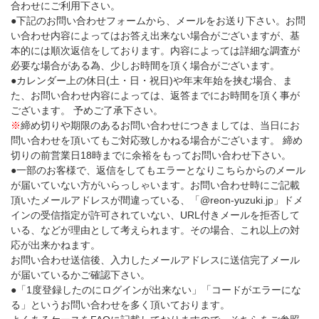
合わせにご利用下さい。
●下記のお問い合わせフォームから、メールをお送り下さい。お問
い合わせ内容によってはお答え出来ない場合がございますが、基
本的には順次返信をしております。内容によっては詳細な調査が
必要な場合がある為、少しお時間を頂く場合がございます。
●カレンダー上の休日(土・日・祝日)や年末年始を挟む場合、ま
た、お問い合わせ内容によっては、返答までにお時間を頂く事が
ございます。 予めご了承下さい。
※
締め切りや期限のあるお問い合わせにつきましては、当日にお
問い合わせを頂いてもご対応致しかねる場合がございます。 締め
切りの前営業日18時までに余裕をもってお問い合わせ下さい。
●一部のお客様で、返信をしてもエラーとなりこちらからのメール
が届いていない方がいらっしゃいます。お問い合わせ時にご記載
頂いたメールアドレスが間違っている、「@reon-yuzuki.jp」ドメ
インの受信指定が許可されていない、URL付きメールを拒否して
いる、などが理由として考えられます。その場合、これ以上の対
応が出来かねます。
お問い合わせ送信後、入力したメールアドレスに送信完了メール
が届いているかご確認下さい。
●「1度登録したのにログインが出来ない」「コードがエラーにな
る」というお問い合わせを多く頂いております。