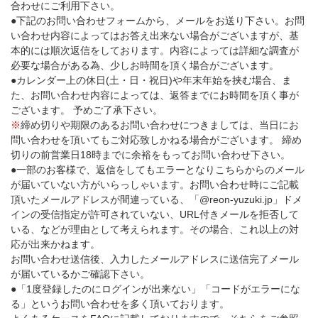
合わせにご利用下さい。
●下記のお問い合わせフォームから、メールをお送り下さい。お問
い合わせ内容によってはお答え出来ない場合がございますが、基
本的には順次返信をしております。内容によっては詳細な調査が
必要な場合がある為、少しお時間を頂く場合がございます。
●カレンダー上の休日(土・日・祝日)や年末年始を挟む場合、ま
た、お問い合わせ内容によっては、返答までにお時間を頂く事が
ございます。 予めご了承下さい。
※
締め切りや期限のあるお問い合わせにつきましては、当日にお
問い合わせを頂いてもご対応致しかねる場合がございます。 締め
切りの前営業日18時までに余裕をもってお問い合わせ下さい。
●一部のお客様で、返信をしてもエラーとなりこちらからのメール
が届いていない方がいらっしゃいます。お問い合わせ時にご記載
頂いたメールアドレスが間違っている、「@reon-yuzuki.jp」ドメ
インの受信指定が許可されていない、URL付きメールを拒否して
いる、などが理由として考えられます。その場合、これ以上の対
応が出来かねます。
お問い合わせ送信後、入力したメールアドレスに送信完了メール
が届いているかご確認下さい。
●「1度登録したのにログインが出来ない」「コードがエラーにな
る」というお問い合わせを多く頂いております。