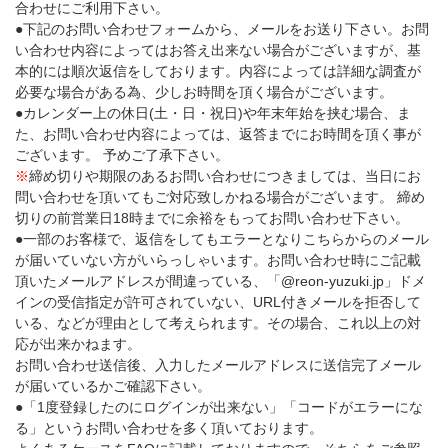
合わせにご利用下さい。
●下記のお問い合わせフォームから、メールをお送り下さい。お問
い合わせ内容によってはお答え出来ない場合がございますが、基
本的には順次返信をしております。内容によっては詳細な調査が
必要な場合がある為、少しお時間を頂く場合がございます。
●カレンダー上の休日(土・日・祝日)や年末年始を挟む場合、ま
た、お問い合わせ内容によっては、返答までにお時間を頂く事が
ございます。 予めご了承下さい。
※
締め切りや期限のあるお問い合わせにつきましては、当日にお
問い合わせを頂いてもご対応致しかねる場合がございます。 締め
切りの前営業日18時までに余裕をもってお問い合わせ下さい。
●一部のお客様で、返信をしてもエラーとなりこちらからのメール
が届いていない方がいらっしゃいます。お問い合わせ時にご記載
頂いたメールアドレスが間違っている、「@reon-yuzuki.jp」ドメ
インの受信指定が許可されていない、URL付きメールを拒否して
いる、などが理由として考えられます。その場合、これ以上の対
応が出来かねます。
お問い合わせ送信後、入力したメールアドレスに送信完了メール
が届いているかご確認下さい。
●「1度登録したのにログインが出来ない」「コードがエラーにな
る」というお問い合わせを多く頂いております。