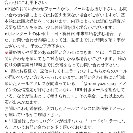
合わせにご利用下さい。
●下記のお問い合わせフォームから、メールをお送り下さい。お問
い合わせ内容によってはお答え出来ない場合がございますが、基
本的には順次返信をしております。内容によっては詳細な調査が
必要な場合がある為、少しお時間を頂く場合がございます。
●カレンダー上の休日(土・日・祝日)や年末年始を挟む場合、ま
た、お問い合わせ内容によっては、返答までにお時間を頂く事が
ございます。 予めご了承下さい。
※
締め切りや期限のあるお問い合わせにつきましては、当日にお
問い合わせを頂いてもご対応致しかねる場合がございます。 締め
切りの前営業日18時までに余裕をもってお問い合わせ下さい。
●一部のお客様で、返信をしてもエラーとなりこちらからのメール
が届いていない方がいらっしゃいます。お問い合わせ時にご記載
頂いたメールアドレスが間違っている、「@reon-yuzuki.jp」ドメ
インの受信指定が許可されていない、URL付きメールを拒否して
いる、などが理由として考えられます。その場合、これ以上の対
応が出来かねます。
お問い合わせ送信後、入力したメールアドレスに送信完了メール
が届いているかご確認下さい。
●「1度登録したのにログインが出来ない」「コードがエラーにな
る」というお問い合わせを多く頂いております。