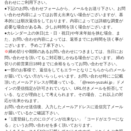
合わせにご利用下さい。
●下記のお問い合わせフォームから、メールをお送り下さい。お問
い合わせ内容によってはお答え出来ない場合がございますが、基
本的には順次返信をしております。内容によっては詳細な調査が
必要な場合がある為、少しお時間を頂く場合がございます。
●カレンダー上の休日(土・日・祝日)や年末年始を挟む場合、ま
た、お問い合わせ内容によっては、返答までにお時間を頂く事が
ございます。 予めご了承下さい。
※
締め切りや期限のあるお問い合わせにつきましては、当日にお
問い合わせを頂いてもご対応致しかねる場合がございます。 締め
切りの前営業日18時までに余裕をもってお問い合わせ下さい。
●一部のお客様で、返信をしてもエラーとなりこちらからのメール
が届いていない方がいらっしゃいます。お問い合わせ時にご記載
頂いたメールアドレスが間違っている、「@reon-yuzuki.jp」ドメ
インの受信指定が許可されていない、URL付きメールを拒否して
いる、などが理由として考えられます。その場合、これ以上の対
応が出来かねます。
お問い合わせ送信後、入力したメールアドレスに送信完了メール
が届いているかご確認下さい。
●「1度登録したのにログインが出来ない」「コードがエラーにな
る」というお問い合わせを多く頂いております。