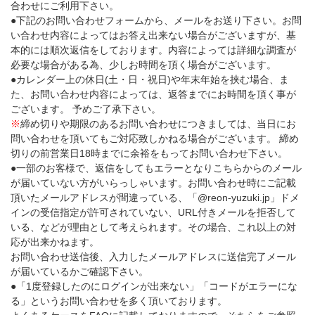
合わせにご利用下さい。
●下記のお問い合わせフォームから、メールをお送り下さい。お問
い合わせ内容によってはお答え出来ない場合がございますが、基
本的には順次返信をしております。内容によっては詳細な調査が
必要な場合がある為、少しお時間を頂く場合がございます。
●カレンダー上の休日(土・日・祝日)や年末年始を挟む場合、ま
た、お問い合わせ内容によっては、返答までにお時間を頂く事が
ございます。 予めご了承下さい。
※
締め切りや期限のあるお問い合わせにつきましては、当日にお
問い合わせを頂いてもご対応致しかねる場合がございます。 締め
切りの前営業日18時までに余裕をもってお問い合わせ下さい。
●一部のお客様で、返信をしてもエラーとなりこちらからのメール
が届いていない方がいらっしゃいます。お問い合わせ時にご記載
頂いたメールアドレスが間違っている、「@reon-yuzuki.jp」ドメ
インの受信指定が許可されていない、URL付きメールを拒否して
いる、などが理由として考えられます。その場合、これ以上の対
応が出来かねます。
お問い合わせ送信後、入力したメールアドレスに送信完了メール
が届いているかご確認下さい。
●「1度登録したのにログインが出来ない」「コードがエラーにな
る」というお問い合わせを多く頂いております。