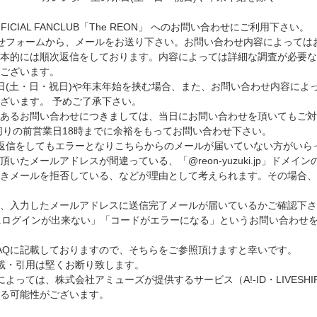
 OFFICIAL FANCLUB「The REON」 へのお問い合わせにご利用下さい。
せフォームから、メールをお送り下さい。お問い合わせ内容によっては
本的には順次返信をしております。内容によっては詳細な調査が必要な
ございます。
日(土・日・祝日)や年末年始を挟む場合、また、お問い合わせ内容によ
ざいます。 予めご了承下さい。
のあるお問い合わせにつきましては、当日にお問い合わせを頂いてもご対
切りの前営業日18時までに余裕をもってお問い合わせ下さい。
返信をしてもエラーとなりこちらからのメールが届いていない方がいら
いたメールアドレスが間違っている、「@reon-yuzuki.jp」ドメイ
付きメールを拒否している、などが理由として考えられます。その場合
、入力したメールアドレスに送信完了メールが届いているかご確認下さ
にログインが出来ない」「コードがエラーになる」というお問い合わせ
AQに記載しておりますので、そちらをご参照頂けますと幸いです。
載・引用は堅くお断り致します。
よっては、株式会社アミューズが提供するサービス（A!-ID・LIVESH
る可能性がございます。