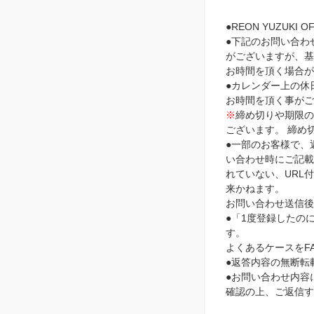
●REON YUZUKI
●下記のお問い合わ
がございますが、基
お時間を頂く場合が
●カレンダー上の休
お時間を頂く事がご
※
締め切りや期限
ございます。 締め
●一部のお客様で、
い合わせ時にご記載頂
れていない、URL
来かねます。
お問い合わせ送信後
●「1度登録したの
す。
よくあるケースをF
●返答内容の無断転
●お問い合わせ内容に
確認の上、ご返信す