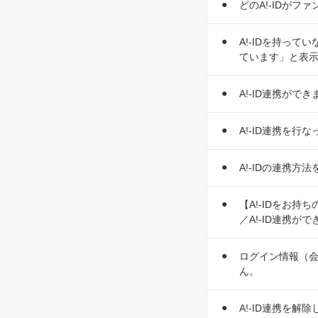
どのA!-IDが
A!-IDを持っ
ています」と表示
A!-ID連携がで
A!-ID連携を
A!-IDの連携方
【A!-IDをお
／A!-ID連携が
ログイン情報（会
ん。
A!-ID連携を解