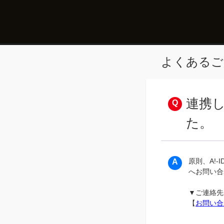
よくあるご
連携し
た。
原則、A!-
へお問い合
▼ご連絡先
【
お問い合