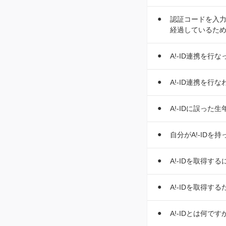
認証コードを入力
経過しているた
A!-ID連携を行
A!-ID連携を
A!-IDに誤っ
自分がA!-IDを
A!-IDを取得
A!-IDを取得
A!-IDとは何です