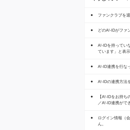
ファンクラブを退
どのA!-IDが
A!-IDを持っ
ています」と表示
A!-ID連携を
A!-IDの連携方
【A!-IDをお
／A!-ID連携が
ログイン情報（会
ん。