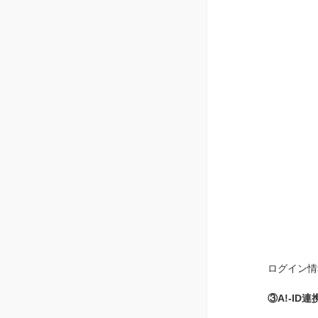
ログイン情
③A!-ID