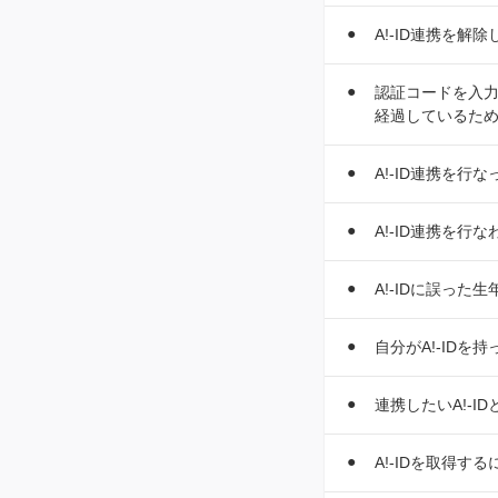
A!-ID連携を解
認証コードを入力
経過しているた
A!-ID連携を行
A!-ID連携を
A!-IDに誤っ
自分がA!-IDを
連携したいA!-I
A!-IDを取得