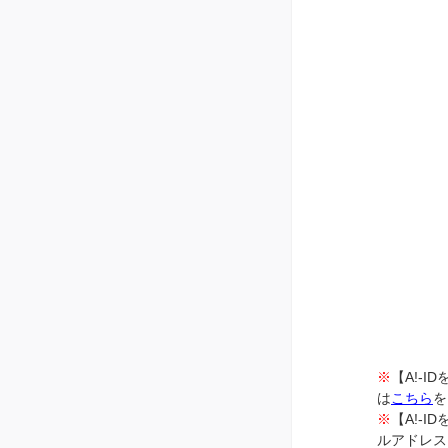
※
【A!-
は
こちら
を
※
【A!-
ルアドレス