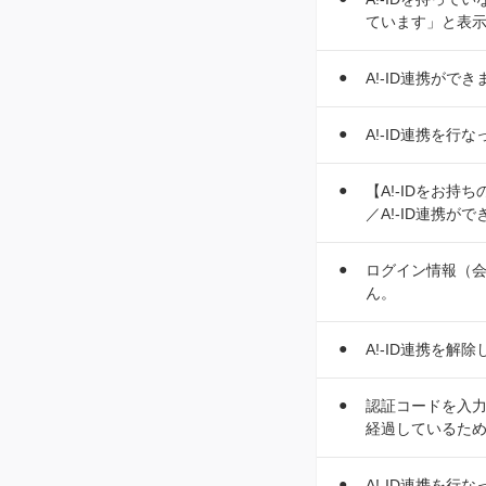
ています」と表示
A!-ID連携がで
A!-ID連携を
【A!-IDをお
／A!-ID連携が
ログイン情報（会
ん。
A!-ID連携を解
認証コードを入力
経過しているた
A!-ID連携を行