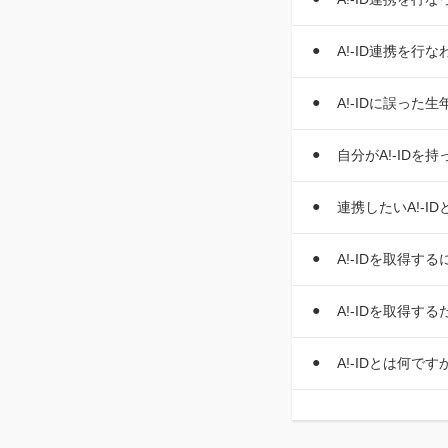
A!-ID連携を
A!-IDに誤っ
自分がA!-IDを
連携したいA!-I
A!-IDを取得
A!-IDを取得
A!-IDとは何です