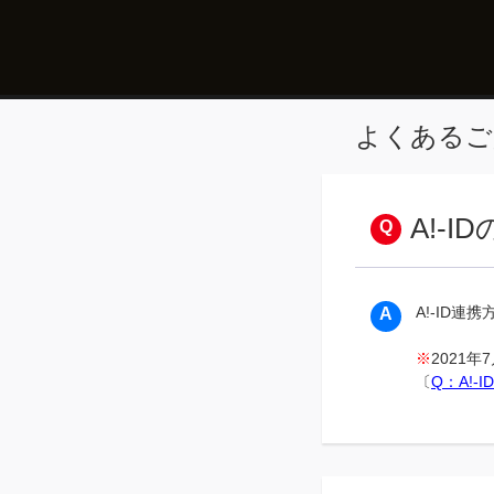
よくあるご
A!-
A!-ID
※
2021
〔
Q：A!