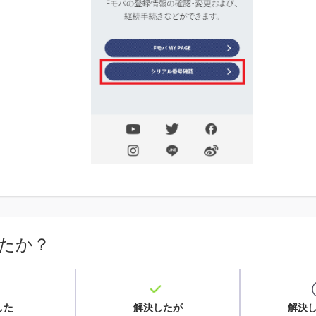
たか？
した
解決したが
解決