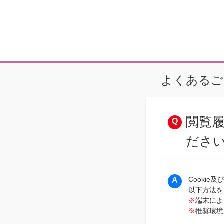
よくあるご
閲覧
ださ
Cooki
以下方法を
※
端末によ
※
推奨環境