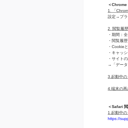
＜Chro
1. 「Ch
設定→プラ
2. 閲覧
・期間：全
・閲覧履歴
・Cooki
・キャッシ
・サイトの
→「データ
3.起動中の
4.端末の
＜Safar
1.起動中の
https://su