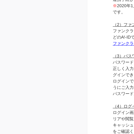
※
2020
です。
（2）ファ
ファンクラ
どのA!-
ファンクラ
（3）パス
パスワード
正しく入力
グインでき
ログインで
うにご入力
パスワード
（4）ログ
ログイン画
リアや閲覧
キャッシュ
をご確認く