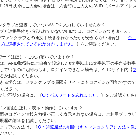
年1月29日以降にご入会の場合は、入会時にご入力のA!-ID（メールアド
ンクラブと連携していないA!-IDを入力していませんか？
ブと連携手続きが行われていないA!-IDでは、ログインができません。
IDでファンクラブとの連携手続きを行なったかが分からない場合は、〔
Q：
ブに連携されているのか分かりません。
〕をご確認ください。
ワードは正しくご入力頂いていますか？
は、A!-ID取得時にご自身で設定した8文字以上15文字以下の半角英数
しているのにも関わらず、ログインできない場合は、A!-IDサイト内【
るかお試しください。
きる場合は、ファンクラブ会員限定サイトにもログインが可能ですので
ください。
がご不明の場合は、〔
Q：パスワードを忘れました。
〕をご確認くださ
イン画面は正しく表示・動作していますか？
面やログイン情報入力欄が正しく表示されない場合は、ご利用ブラウザ
履歴の削除をお試しください。
クリアの方法は、〔
Q：閲覧履歴の削除（キャッシュクリア）方法を教
ださい。