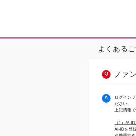
よくあるご
ファ
ログインフ
ださい。
上記情報で
（1）A!-
A!-IDを
連携手続き