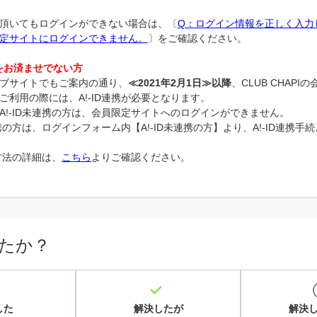
頂いてもログインができない場合は、〔
Q：ログイン情報を正しく入力
定サイトにログインできません。
〕をご確認ください。
携をお済ませでない方
ブサイトでもご案内の通り、
≪2021年2月1日≫以降
、CLUB CHAP
ご利用の際には、A!-ID連携が必要となります。
A!-ID未連携の方は、会員限定サイトへのログインができません。
未連携の方は、ログインフォーム内【A!-ID未連携の方】より、A!-ID連携
携方法の詳細は、
こちら
よりご確認ください。
たか？
した
解決したが
解決