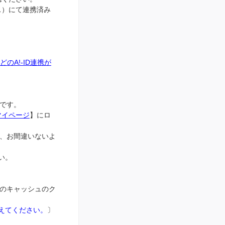
レス）にて連携済み
どのA!-ID連携が
字です。
マイページ
】にロ
、お間違いないよ
い。
のキャッシュのク
えてください。
〕