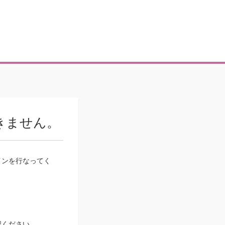
きません。
インを行なってく
認ください。