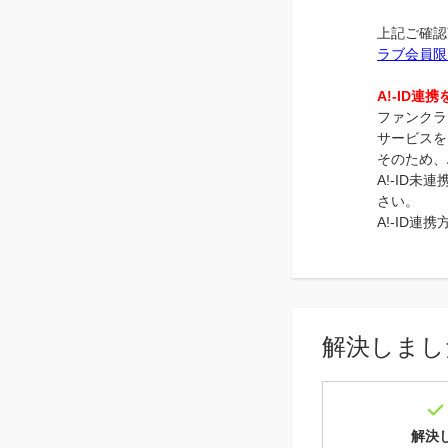
上記ご確認
ラブ会員限
A!-ID連
ファンクラ
サービスを
そのため、
A!-ID
さい。
A!-ID連
解決しまし
解決