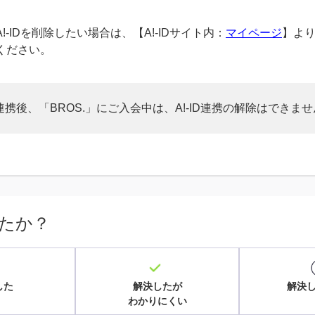
!-IDを削除したい場合は、【A!-IDサイト内：
マイページ
】よ
ください。
ID連携後、「BROS.」にご入会中は、A!-ID連携の解除はできま
たか？
した
解決したが
解決
わかりにくい