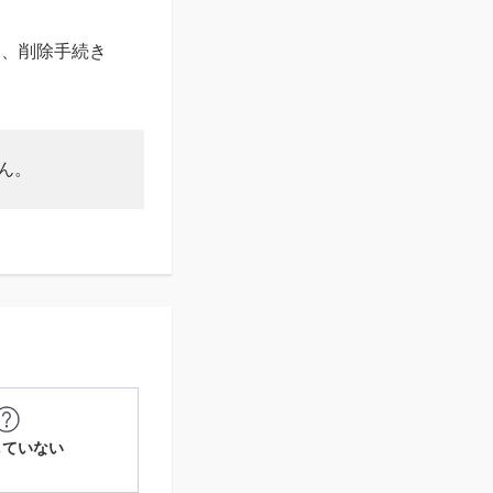
り、削除手続き
せん。
していない