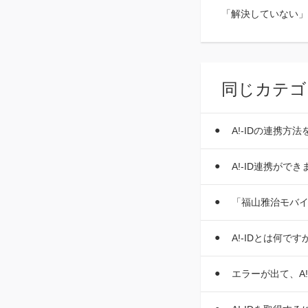
「解決していない」
同じカテゴ
A!-IDの連携方
A!-ID連携がで
「福山雅治モバイル
A!-IDとは何です
エラーが出て、A!