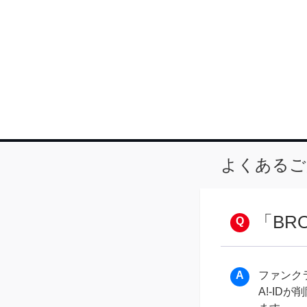
よくあるご
「BR
ファンク
A!-ID