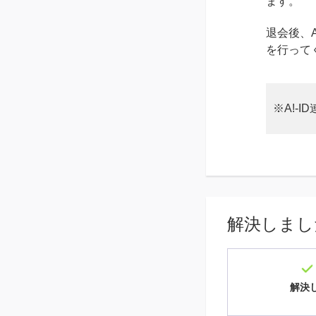
ます。
退会後、A
を行って
※A!-
解決しまし
解決