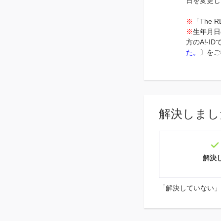
日を変更し
※
「The
※
生年月日
方のA!-
た。
〕をご
解決しまし
解決
「解決していない」