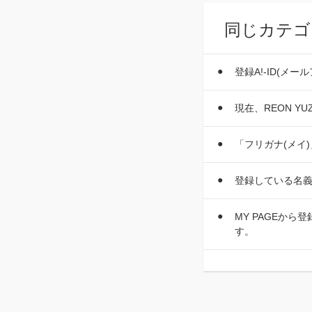
同じカテゴ
登録A!-ID(メ
現在、REON YU
「フリガナ(メイ
登録している名
MY PAGEか
す。