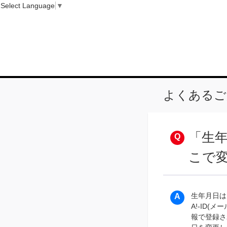
Select Language
▼
よくあるご
「生
こで
生年月日は
A!-ID
報で登録さ