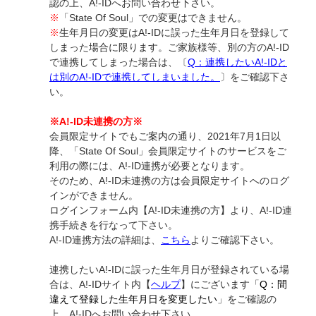
認の上、A!-IDへお問い合わせ下さい。
※
「State Of Soul」での変更はできません。
※
生年月日の変更はA!-IDに誤った生年月日を登録して
しまった場合に限ります。ご家族様等、別の方のA!-ID
で連携してしまった場合は、〔
Q：連携したいA!-IDと
は別のA!-IDで連携してしまいました。
〕をご確認下さ
い。
※A!-ID未連携の方※
会員限定サイトでもご案内の通り、2021年7月1日以
降、「State Of Soul」会員限定サイトのサービスをご
利用の際には、A!-ID連携が必要となります。
そのため、A!-ID未連携の方は会員限定サイトへのログ
インができません。
ログインフォーム内【A!-ID未連携の方】より、A!-ID連
携手続きを行なって下さい。
A!-ID連携方法の詳細は、
こちら
よりご確認下さい。
連携したいA!-IDに誤った生年月日が登録されている場
合は、A!-IDサイト内【
ヘルプ
】にございます「
Q：間
違えて登録した生年月日を変更したい
」をご確認の
上、A!-IDへお問い合わせ下さい。