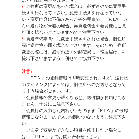
※
ご住所の変更があった場合は、必ず速やかに変更手
続きを行なって下さい。変更手続きを行なっていな
い・変更内容に不備があった等の理由で、「P.T.A.」か
らの送付物が未着の場合、再発送料金を会員様にご負
担頂く場合がございますのでご注意下さい。
※
発送準備期間中に変更手続きをされた場合、旧住所
宛に送付物が届く場合がございます。そのため、住所
変更の際には、必ずお近くの郵便局に「転居届け」を
提出下さいますよう、併せてご協力下さい。
注意)
・「P.T.A.」の登録情報は即時変更されますが、送付物
のタイミングによっては、旧住所へのお送りとなって
しまう場合がございます。
・会員情報の変更が遅くなると、送付物がお届けでき
ません。十分にご注意下さい。
・会員様の入力した内容が、そのまま「P.T.A.」の登録
情報になりますので入力間違いのないようご注意下さ
い。
・ご自身で変更ができない項目を修正したい場合に
は、「P.T.A.」までお問い合わせ下さい。