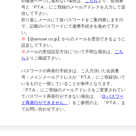
ID連携ページに進めない場合は、
こちら
より、会員番
号と「P.T.A.」にご登録のメールアドレスを入力して送
信して下さい。
折り返しメールにて仮パスワードをご案内致しますの
で、記載のパスワードにて連携手続きを進めて下さ
い。
※
【@amuse.co.jp】からのメールを受信できるように
設定して下さい。
※
メールの受信設定方法について不明な場合は、
こち
ら
よりご確認下さい。
パスワードの再発行手続きは、ご入力頂いた会員番
号・メインメールアドレスが「P.T.A.」にご登録頂いて
いるものと一致していることが条件となります。
「P.T.A.」にご登録のメールアドレスをご変更されてい
てパスワード再発行ができない場合は、〔
Q:パスワー
ド再発行ができません。
〕をご参照の上、「P.T.A.」ま
でお問い合わせ下さい。