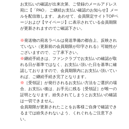
お支払いの確認が出来次第、ご登録のメールアドレス
宛に【「PAO」 ご継続お支払い確認のお知らせ】メー
ルを配信致します。 あわせて、会員限定サイトTOPペ
ージおよび【マイページ】に表示されている会員期限
が更新されますのでご確認下さい。
※
発送物の宛名ラベルは発送準備の都合上、反映され
ていない（更新前の会員期限が印字される）可能性が
ございますので、ご了承下さい。
※
継続手続きは、ファンクラブでお支払いの確認が取
れる日が基準ではなく、お支払い頂いた日を基準に確
認しておりますので、会員期限内にお支払い頂いてい
れば、ご継続手続き完了となります。
※
［受領証］が発行されるお支払い方法をご選択の場
合、お支払い後は、お手元に残る［受領証］が唯一の
証明となります。紛失されてしまうとお支払いの確認
は一切できません。
会員期限が更新されたことをお客様ご自身で確認でき
るまでは紛失されないよう、くれぐれもご注意下さ
い。