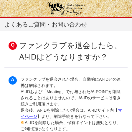
よくあるご質問・お問い合わせ
ファンクラブを退会したら、
A!-IDはどうなりますか？
ファンクラブを退会された場合、自動的にA!-IDとの連
携は解除されます。
A!-IDおよび「Meating」で付与されたA!-POINTが削除
されることはありませんので、A!-IDのサービスは引き
続きご利用頂けます。
退会後、A!-IDを削除したい場合は、A!-IDサイト内【
マ
イページ
】より、削除手続きを行なって下さい。
※
A!-IDを削除した場合、保有ポイントは無効となり、
ご利用頂けなくなります。