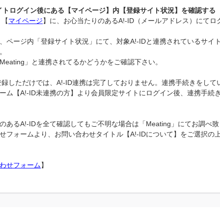
Dサイトログイン後にある【マイページ】内【登録サイト状況】を確認する
ト【
マイページ
】に、お心当たりのあるA!-ID（メールアドレス）にて
、ページ内「登録サイト状況」にて、対象A!-IDと連携されているサイ
。
Meating」と連携されてるかどうかをご確認下さい。
Dを登録しただけでは、A!-ID連携は完了しておりません。連携手続きをし
ーム【A!-ID未連携の方】より会員限定サイトにログイン後、連携手続
のあるA!-IDを全て確認してもご不明な場合は「Meating」にてお調べ
せフォームより、お問い合わせタイトル【A!-IDについて】をご選択の
わせフォーム
】