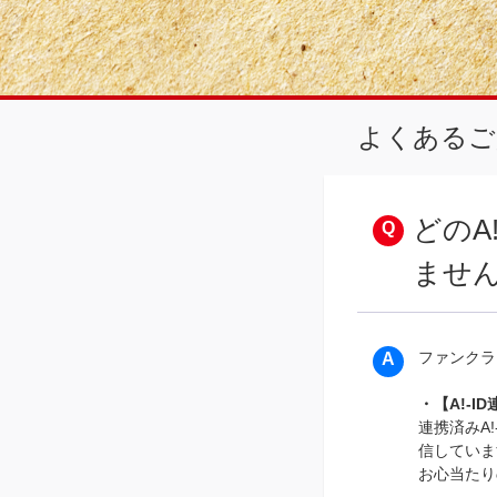
よくあるご
どのA
ませ
ファンクラ
・【A!-
連携済みA!
信していま
お心当たり