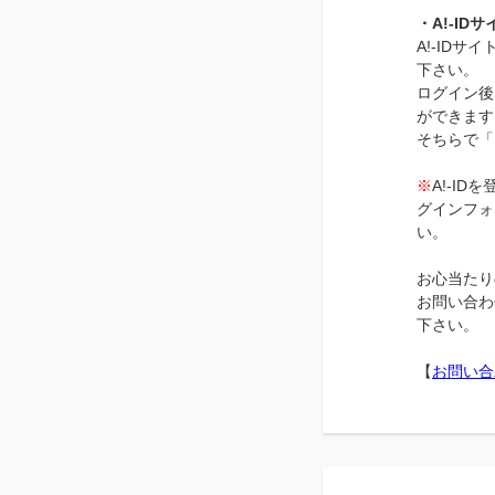
・A!-I
A!-IDサイ
下さい。
ログイン後
ができます
そちらで「
※
A!-I
グインフォ
い。
お心当たり
お問い合わ
下さい。
【
お問い合