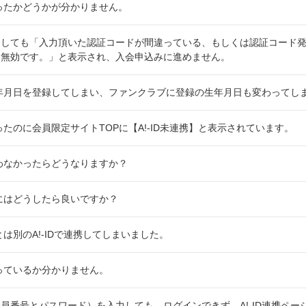
行なったかどうかが分かりません。
しても「入力頂いた認証コードが間違っている、もしくは認証コード発
め無効です。」と表示され、入会申込みに進めません。
た生年月日を登録してしまい、ファンクラブに登録の生年月日も変わってし
なったのに会員限定サイトTOPに【A!-ID未連携】と表示されています。
行なわなかったらどうなりますか？
するにはどうしたら良いですか？
Dとは別のA!-IDで連携してしまいました。
持っているか分かりません。
員番号とパスワード）を入力しても、ログインできず、A!-ID連携ペー