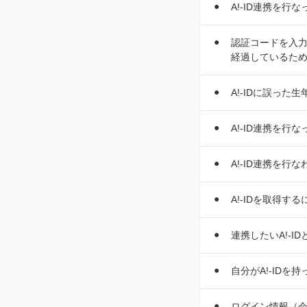
A!-ID連携を
認証コードを入力
経過しているた
A!-IDに誤っ
A!-ID連携を行
A!-ID連携を
A!-IDを取得
連携したいA!-I
自分がA!-IDを
ログイン情報（会