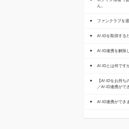
ん。
ファンクラブを退
A!-IDを取得
A!-ID連携を解
A!-IDとは何です
【A!-IDをお
／A!-ID連携が
A!-ID連携がで