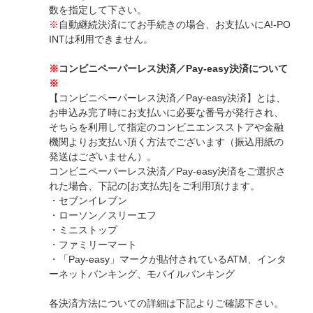
数を指定して下さい。
※
自動継続決済にてお手続きの場合、お支払いにA!-PO
INTは利用できません。
※
コンビニペーパーレス決済／Pay-easy決済について
※
【コンビニペーパーレス決済／Pay-easy決済】とは、
お申込み完了時にお支払いに必要な番号が発行され、
そちらを利用して指定のコンビニエンスストアや金融
機関よりお支払い頂く方法でございます（振込用紙の
発送はございません）。
コンビニペーパーレス決済／Pay-easy決済をご選択さ
れた場合、下記の[お支払先]をご利用頂けます。
・セブンイレブン
・ローソン／スリーエフ
・ミニストップ
・ファミリーマート
・「Pay-easy」マークが貼付されているATM、インタ
ーネットバンキング、モバイルバンキング
各決済方法についての詳細は下記よりご確認下さい。