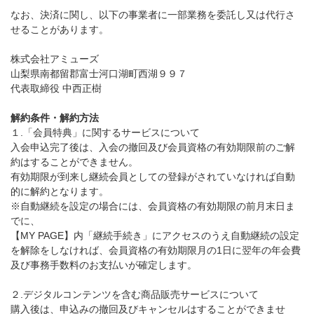
なお、決済に関し、以下の事業者に一部業務を委託し又は代行さ
せることがあります。
株式会社アミューズ
山梨県南都留郡富士河口湖町西湖９９７
代表取締役 中西正樹
解約条件・解約方法
１.「会員特典」に関するサービスについて
入会申込完了後は、入会の撤回及び会員資格の有効期限前のご解
約はすることができません。
有効期限が到来し継続会員としての登録がされていなければ自動
的に解約となります。
※自動継続を設定の場合には、会員資格の有効期限の前月末日ま
でに、
【MY PAGE】内「継続手続き」にアクセスのうえ自動継続の設定
を解除をしなければ、会員資格の有効期限月の1日に翌年の年会費
及び事務手数料のお支払いが確定します。
２.デジタルコンテンツを含む商品販売サービスについて
購入後は、申込みの撤回及びキャンセルはすることができませ