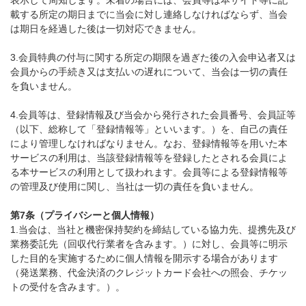
表示して周知します。未着の場合には、会員等は本サイト等に記
載する所定の期日までに当会に対し連絡しなければならず、当会
は期日を経過した後は一切対応できません。
3.会員特典の付与に関する所定の期限を過ぎた後の入会申込者又は
会員からの手続き又は支払いの遅れについて、当会は一切の責任
を負いません。
4.会員等は、登録情報及び当会から発行された会員番号、会員証等
（以下、総称して「登録情報等」といいます。）を、自己の責任
により管理しなければなりません。なお、登録情報等を用いた本
サービスの利用は、当該登録情報等を登録したとされる会員によ
る本サービスの利用として扱われます。会員等による登録情報等
の管理及び使用に関し、当社は一切の責任を負いません。
第7条（プライバシーと個人情報）
1.当会は、当社と機密保持契約を締結している協力先、提携先及び
業務委託先（回収代行業者を含みます。）に対し、会員等に明示
した目的を実施するために個人情報を開示する場合があります
（発送業務、代金決済のクレジットカード会社への照会、チケッ
トの受付を含みます。）。