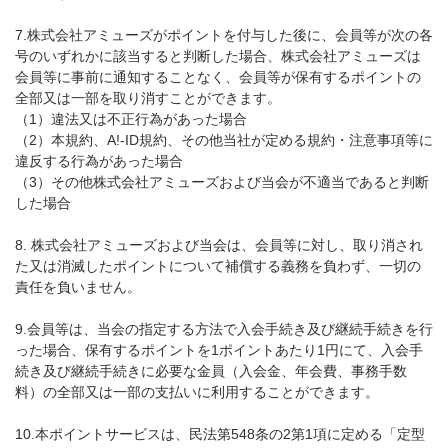
7.株式会社アミューズがポイントを付与した後に、会員等が次の各
号のいずれかに該当すると判断した場合、株式会社アミューズは
会員等に事前に通知することなく、会員等が保有するポイントの
全部又は一部を取り消すことができます。
（1）違法又は不正行為があった場合
（2）本規約、A!-ID規約、その他当社が定める規約・注意事項等に
違反する行為があった場合
（3）その他株式会社アミューズおよび当会が不適当であると判断
した場合
8. 株式会社アミューズおよび当会は、会員等に対し、取り消され
た又は消滅したポイントについて補償する義務を負わず、一切の
責任を負いません。
9.会員等は、当会の指定する方法で入会手続き及び継続手続きを行
った場合、保有するポイントを1ポイントあたり1円にて、入会手
続き及び継続手続きに必要な金員（入会金、年会費、事務手数
料）の全部又は一部の支払いに利用することができます。
10.本ポイントサービスは、民法第548条の2第1項に定める「定型