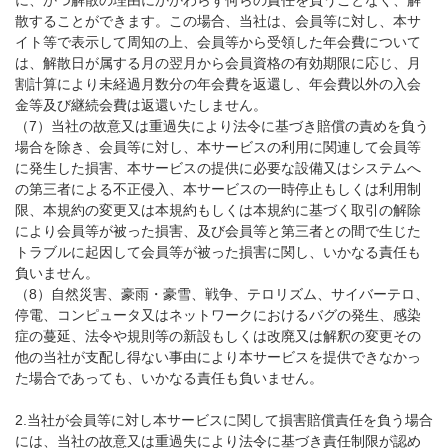
に、かつ解散の理由にかかわらず何らの責任を負うことなく、解
散することができます。この場合、当社は、会員等に対し、本サ
イト等で表示して周知の上、会員等から受領した年会費について
は、解散日が属する月の翌月から会員資格の有効期限に応じ、月
割計算により未経過月数分の年会費を返還し、年会費以外の入会
金等及び継続会費は返還いたしません。
（7）当社の故意又は重過失により法令に基づき賠償の責めを負う
場合を除き、会員等に対し、本サービスの利用に関連して会員等
に発生した損害、本サービスの提供に必要な設備又はシステムへ
の第三者による不正侵入、本サービスの一時停止もしくは利用制
限、本規約の変更又は本規約もしくは本規約に基づく取引の解除
により会員等が被った損害、及び会員等と第三者との間で生じた
トラブルに起因して会員等が被った損害に関し、いかなる責任も
負いません。
（8）自然災害、豪雨・豪雪、戦争、テロリズム、サイバーテロ、
停電、コンピュータ又はネットワークにおけるバグの発生、感染
症の蔓延、法令や規則等の新設もしくは改廃又は解釈の変更その
他の当社が支配し得ない事由により本サービスを提供できなかっ
た場合であっても、いかなる責任も負いません。
2.当社が会員等に対し本サービスに関して損害賠償責任を負う場合
には、当社の故意又は重過失により法令に基づき責任制限が認め