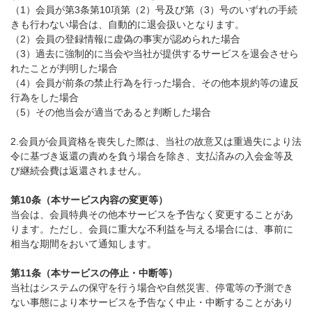
（1）会員が第3条第10項第（2）号及び第（3）号のいずれの手続
きも行わない場合は、自動的に退会扱いとなります。
（2）会員の登録情報に虚偽の事実が認められた場合
（3）過去に強制的に当会や当社が提供するサービスを退会させら
れたことが判明した場合
（4）会員が前条の禁止行為を行った場合、その他本規約等の違反
行為をした場合
（5）その他当会が適当であると判断した場合
2.会員が会員資格を喪失した際は、当社の故意又は重過失により法
令に基づき返還の責めを負う場合を除き、支払済みの入会金等及
び継続会費は返還されません。
第10条（本サービス内容の変更等）
当会は、会員特典その他本サービスを予告なく変更することがあ
ります。ただし、会員に重大な不利益を与える場合には、事前に
相当な期間をおいて通知します。
第11条（本サービスの停止・中断等）
当社はシステムの保守を行う場合や自然災害、停電等の予測でき
ない事態により本サービスを予告なく中止・中断することがあり