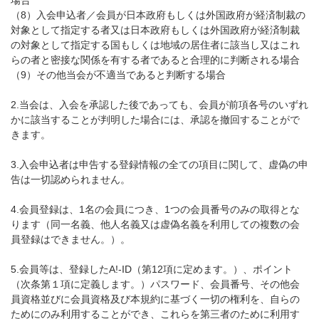
場合
（8）入会申込者／会員が日本政府もしくは外国政府が経済制裁の
対象として指定する者又は日本政府もしくは外国政府が経済制裁
の対象として指定する国もしくは地域の居住者に該当し又はこれ
らの者と密接な関係を有する者であると合理的に判断される場合
（9）その他当会が不適当であると判断する場合
2.当会は、入会を承認した後であっても、会員が前項各号のいずれ
かに該当することが判明した場合には、承認を撤回することがで
きます。
3.入会申込者は申告する登録情報の全ての項目に関して、虚偽の申
告は一切認められません。
4.会員登録は、1名の会員につき、1つの会員番号のみの取得とな
ります（同一名義、他人名義又は虚偽名義を利用しての複数の会
員登録はできません。）。
5.会員等は、登録したA!-ID（第12項に定めます。）、ポイント
（次条第１項に定義します。）パスワード、会員番号、その他会
員資格並びに会員資格及び本規約に基づく一切の権利を、自らの
ためにのみ利用することができ、これらを第三者のために利用す