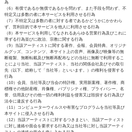
為
（6）有償であるか無償であるかを問わず、また手段を問わず、不
特定又は多数の者に本サービスを利用させる行為
（7）不特定又は多数の者に対する者であるかどうかにかかわら
ず、営利目的で本サービスを他人に利用させる行為
（8）本サービスを利用してなされるあらゆる営業行為及びこれに
準ずる行為並びに政治、宗教に関する行為
（9）当該アーティストに関する著作、会報、会員特典、オリジナ
ルグッズ、コンテンツ、本サイト上の音声、画像及び映像等の無
断複製、無断転載及び無断再配布などの当社に無断で利用するこ
とにより当社、当該アーティスト、当社の関係会社及びその取引
先（以下、総称して「当社等」といいます。）の権利を侵害する
行為
（10）会員、当社等及び当会の特許権、実用新案権、著作権、商
標権その他財産権、肖像権、パブリシティ権、プライバシー、名
誉、信用及びその他一切の権利利益を侵害又は毀損する行為及び
法令に違反する行為
（11）コンピューターウイルスや有害なプログラムを当社等及び
本サイトに侵入させる行為
（12）当該アーティストに対するつきまとい、当該アーティスト
に対し連絡や面会を要求する行為又は当社等に対し当該アーティ