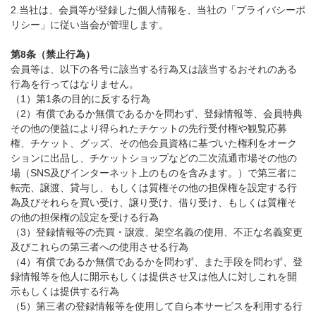
2.当社は、会員等が登録した個人情報を、当社の「プライバシーポ
リシー」に従い当会が管理します。
第8条（禁止行為）
会員等は、以下の各号に該当する行為又は該当するおそれのある
行為を行ってはなりません。
（1）第1条の目的に反する行為
（2）有償であるか無償であるかを問わず、登録情報等、会員特典
その他の便益により得られたチケットの先行受付権や観覧応募
権、チケット、グッズ、その他会員資格に基づいた権利をオーク
ションに出品し、チケットショップなどの二次流通市場その他の
場（SNS及びインターネット上のものを含みます。）で第三者に
転売、譲渡、貸与し、もしくは質権その他の担保権を設定する行
為及びそれらを買い受け、譲り受け、借り受け、もしくは質権そ
の他の担保権の設定を受ける行為
（3）登録情報等の売買・譲渡、架空名義の使用、不正な名義変更
及びこれらの第三者への使用させる行為
（4）有償であるか無償であるかを問わず、また手段を問わず、登
録情報等を他人に開示もしくは提供させ又は他人に対しこれを開
示もしくは提供する行為
（5）第三者の登録情報等を使用して自ら本サービスを利用する行