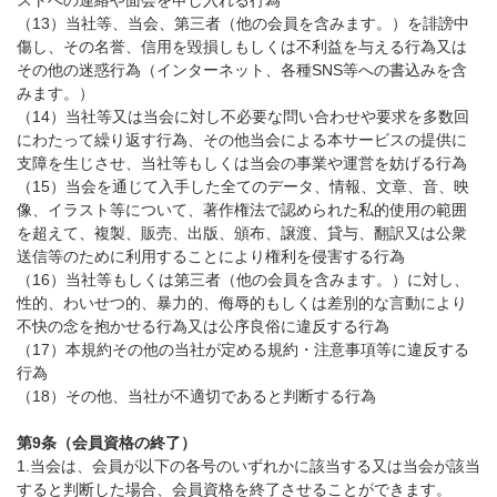
ストへの連絡や面会を申し入れる行為
（13）当社等、当会、第三者（他の会員を含みます。）を誹謗中
傷し、その名誉、信用を毀損しもしくは不利益を与える行為又は
その他の迷惑行為（インターネット、各種SNS等への書込みを含
みます。）
（14）当社等又は当会に対し不必要な問い合わせや要求を多数回
にわたって繰り返す行為、その他当会による本サービスの提供に
支障を生じさせ、当社等もしくは当会の事業や運営を妨げる行為
（15）当会を通じて入手した全てのデータ、情報、文章、音、映
像、イラスト等について、著作権法で認められた私的使用の範囲
を超えて、複製、販売、出版、頒布、譲渡、貸与、翻訳又は公衆
送信等のために利用することにより権利を侵害する行為
（16）当社等もしくは第三者（他の会員を含みます。）に対し、
性的、わいせつ的、暴力的、侮辱的もしくは差別的な言動により
不快の念を抱かせる行為又は公序良俗に違反する行為
（17）本規約その他の当社が定める規約・注意事項等に違反する
行為
（18）その他、当社が不適切であると判断する行為
第9条（会員資格の終了）
1.当会は、会員が以下の各号のいずれかに該当する又は当会が該当
すると判断した場合、会員資格を終了させることができます。