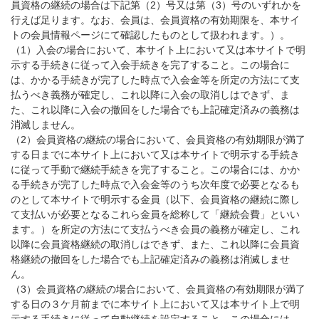
員資格の継続の場合は下記第（2）号又は第（3）号のいずれかを
行えば足ります。なお、会員は、会員資格の有効期限を、本サイ
トの会員情報ページにて確認したものとして扱われます。）。
（1）入会の場合において、本サイト上において又は本サイトで明
示する手続きに従って入会手続きを完了すること。この場合に
は、かかる手続きが完了した時点で入会金等を所定の方法にて支
払うべき義務が確定し、これ以降に入会の取消しはできず、ま
た、これ以降に入会の撤回をした場合でも上記確定済みの義務は
消滅しません。
（2）会員資格の継続の場合において、会員資格の有効期限が満了
する日までに本サイト上において又は本サイトで明示する手続き
に従って手動で継続手続きを完了すること。この場合には、かか
る手続きが完了した時点で入会金等のうち次年度で必要となるも
のとして本サイトで明示する金員（以下、会員資格の継続に際し
て支払いが必要となるこれら金員を総称して「継続会費」といい
ます。）を所定の方法にて支払うべき会員の義務が確定し、これ
以降に会員資格継続の取消しはできず、また、これ以降に会員資
格継続の撤回をした場合でも上記確定済みの義務は消滅しませ
ん。
（3）会員資格の継続の場合において、会員資格の有効期限が満了
する日の３ケ月前までに本サイト上において又は本サイト上で明