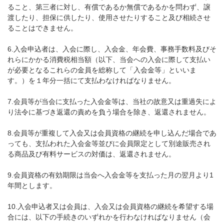
ること、第三者に対し、有償であるか無償であるかを問わず、譲
渡したり、担保に供したり、使用させたりすること及び相続させ
ることはできません。
6.入会申込者は、入会に際し、入会金、年会費、事務手数料及びそ
れらにかかる消費税相当額（以下、当会への入会に際して支払い
が必要となるこれらの金員を総称して「入会金等」といいま
す。）を１年分一括にて支払わなければなりません。
7.会員等が当会に支払った入会金等は、当社の故意又は重過失によ
り法令に基づき返還の責めを負う場合を除き、返還されません。
8.会員等が重複して入会又は会員資格の継続を申し込んだ場合であ
っても、支払われた入会金等並びに会員限定として別途販売され
る商品及び有料サービスの対価は、返還されません。
9.会員資格の有効期限は当会へ入会金等を支払った月の翌月より1
年間とします。
10.入会申込者又は会員は、入会又は会員資格の継続を希望する場
合には、以下の手続きのいずれかを行わなければなりません（会