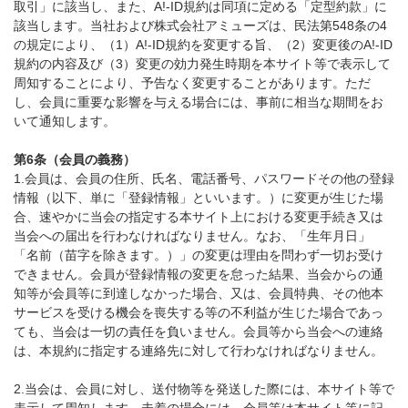
取引」に該当し、また、A!-ID規約は同項に定める「定型約款」に
該当します。当社および株式会社アミューズは、民法第548条の4
の規定により、（1）A!-ID規約を変更する旨、（2）変更後のA!-ID
規約の内容及び（3）変更の効力発生時期を本サイト等で表示して
周知することにより、予告なく変更することがあります。ただ
し、会員に重要な影響を与える場合には、事前に相当な期間をお
いて通知します。
第6条（会員の義務）
1.会員は、会員の住所、氏名、電話番号、パスワードその他の登録
情報（以下、単に「登録情報」といいます。）に変更が生じた場
合、速やかに当会の指定する本サイト上における変更手続き又は
当会への届出を行わなければなりません。なお、「生年月日」
「名前（苗字を除きます。）」の変更は理由を問わず一切お受け
できません。会員が登録情報の変更を怠った結果、当会からの通
知等が会員等に到達しなかった場合、又は、会員特典、その他本
サービスを受ける機会を喪失する等の不利益が生じた場合であっ
ても、当会は一切の責任を負いません。会員等から当会への連絡
は、本規約に指定する連絡先に対して行わなければなりません。
2.当会は、会員に対し、送付物等を発送した際には、本サイト等で