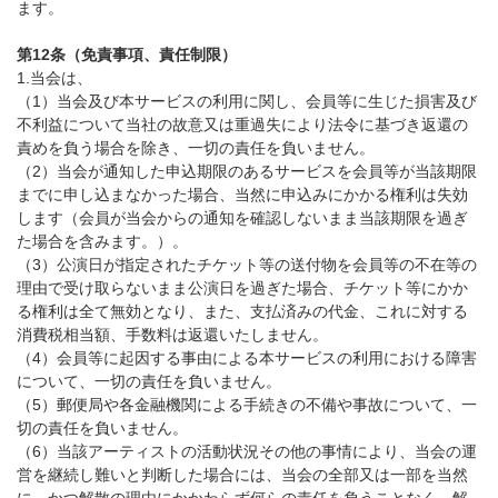
ます。
第12条（免責事項、責任制限）
1.当会は、
（1）当会及び本サービスの利用に関し、会員等に生じた損害及び
不利益について当社の故意又は重過失により法令に基づき返還の
責めを負う場合を除き、一切の責任を負いません。
（2）当会が通知した申込期限のあるサービスを会員等が当該期限
までに申し込まなかった場合、当然に申込みにかかる権利は失効
します（会員が当会からの通知を確認しないまま当該期限を過ぎ
た場合を含みます。）。
（3）公演日が指定されたチケット等の送付物を会員等の不在等の
理由で受け取らないまま公演日を過ぎた場合、チケット等にかか
る権利は全て無効となり、また、支払済みの代金、これに対する
消費税相当額、手数料は返還いたしません。
（4）会員等に起因する事由による本サービスの利用における障害
について、一切の責任を負いません。
（5）郵便局や各金融機関による手続きの不備や事故について、一
切の責任を負いません。
（6）当該アーティストの活動状況その他の事情により、当会の運
営を継続し難いと判断した場合には、当会の全部又は一部を当然