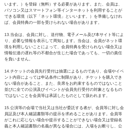
います。）を登録（無料）する必要があります。また、会員は、
パソコン又はスマートフォン等インターネットを利用することが
できる環境（以下「ネット環境」といいます。）を準備しなけれ
ば、会員特典の一部を受けられない場合があります。
13.当会は、会員に対し、送付物、電子メール及び本サイト等によ
り、必要な情報を表示して周知します。当会は、会員がネット環
境を利用しないことによって、会員特典を受けられない場合又は
情報伝達の遅れ等の不都合が生じた場合であっても、一切の責任
を負いません。
14.チケットの会員先行受付は抽選によるものであり、会場やイベ
ント内容によっては申込条件に制限があり、チケットを購入でき
ない場合があること、また、良席をお約束するものではないこと
並びに全ての公演及びイベントが会員先行受付の対象となるもの
ではないことを会員等は承諾したものとして扱われます。
15.公演等の会場で当社又は当社が委託する者が、会員等に対し会
員証及び本人確認書類等の提示を求めることがあります。会員等
がこれに応じない場合や提示することができない場合又は登録名
義と本人確認書類の名義が異なる場合には、入場をお断りし、公