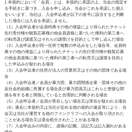
1.本規約において「会員」とは、本規約に承諾の上、当会の指定す
る手続きに基づき、入会を申し込み、当会がこれを承認した個人
をいいます。当社は、入会申込者が以下の各号に該当すると判断
した場合には入会を承認しません。
（1）入会申込者が会員特典その他の便益により得られたチケット
先行受付権や観覧応募権の他会員資格に基づいた権利の第三者へ
の転売及び譲渡又はそれらの譲受けを目的として申し込んだ場合
（2）入会申込者が同一住所で複数の申込みをした場合等、会員特
典その他の便益により得られたチケットの先行受付権や観覧応募
の他会員資格に基づいた権利の第三者への転売又は譲渡を目的と
した申込みが疑われる場合
（3）入会申込者の住所が法人の営業所又はその他の団体である場
合
（4）入会申込者／会員が暴力団、暴力団関係企業・団体その他の
反社会的組織に所属する場合及び暴力団員又はこれらと密接な関
係を有する者と関係していると合理的に判断される場合
（5）入会申込者／会員が実在しない場合又は実在が疑われる場合
（6）過去に本規約又は当社が定める他の規約の違反等により、当
会又は当社が運営する他のファンクラブへの入会が取り消された
ことがある場合又は退会処分されたことがある場合
（7）入会申込みの内容に、虚偽の記載、誤記又は記入漏れがある