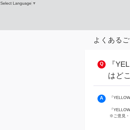
Select Language
▼
よくあるご
『YE
はど
『YELL
『YELLO
※ご意見・