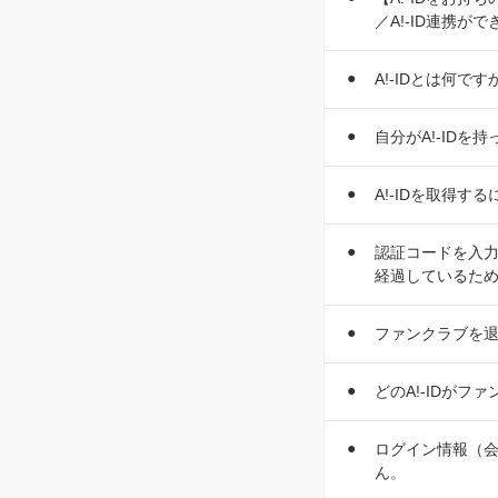
／A!-ID連携が
A!-IDとは何です
自分がA!-IDを
A!-IDを取得
認証コードを入力
経過しているた
ファンクラブを退
どのA!-IDが
ログイン情報（会
ん。