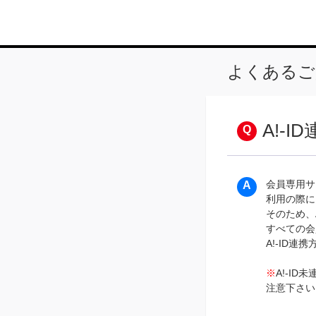
よくあるご
A!-
会員専用サ
利用の際に
そのため、
すべての会
A!-ID連
※
A!-I
注意下さい