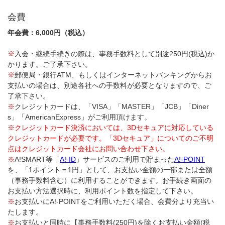
会費
年会費：6,000円（税込）
※
入会・継続手続きの際は、事務手数料として別途250円(税込)か
かります。ご了承下さい。
※
郵便局・銀行ATM、もしくはインターネットバンキングからお
支払いの場合は、別途各社への手数料が必要となりますので、ご
了承下さい。
※
クレジットカードは、「VISA」「MASTER」「JCB」「Diner
s」「AmericanExpress」がご利用頂けます。
※クレジットカード決済においては、3Dセキュアに対応している
クレジットカードが必要です。「3Dセキュア」についてのご不明
点はクレジットカード会社にお問い合わせ下さい。
※
A!SMART等「
A!-ID
」サービスのご利用で貯まった
A!-POINT
を、「1ポイント＝1円」として、お支払い金額の一部または全額
（事務手数料含む）に利用することができます。お手続き画面の
お支払い方法選択時に、利用ポイント数を指定して下さい。
※
お支払いにA!-POINTをご利用いただく場合、会費分より充当い
たします。
※
お支払いと同時に【事務手数料(250円)を除くお支払い金額(税