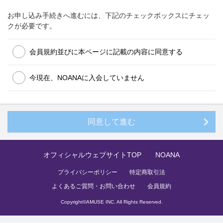
して東京地方裁判所が専属合意管轄裁判所であるため（第15
条）、会員の現地法での権利（陪審員裁判を受ける権利やクラ
お申し込み手続きへ進むには、下記のチェックボックスにチェッ
スアクションの権利を含みます。）が制限されることにご留意
クが必要です。
ください。加えて、会員が未成年者である場合には、親権者の
同意なくして、本サービスを利用することはできません（第4
会員規約並びに本ページに記載の内容に同意する
条第8項）。
第１条 目的
今現在、NOANAに入会していません
株式会社アミューズ（以下「当社」といいます。）が運営する
「NOANA」（以下「当会」といいます。）は、NOA（以下
「本アーティスト」といいます。）を応援する会員（次条第１
項に定義します。）によって構成され、本アーティストを応援
することを目的とします。
第２条 本規約の適用範囲
オフィシャルウェブサイトTOP
NOANA
1.本「NOAオフィシャルファンクラブ「NOANA」会員規約」
（以下「本規約」といいます。）は、当会のサービス（以下
プライバシーポリシー
特定商取引法
「本サービス」といいます。）を利用する方（以下「会員」と
よくあるご質問・お問い合わせ
会員規約
いいます。）に適用されます。
2.会員は、当社が制定する「
A!-IDサービス利用規約
」（以下
Copyright©
AMUSE INC.
All Rights Reserved.
「A!-ID規約」といいます。）に基づき登録した電子メールアド