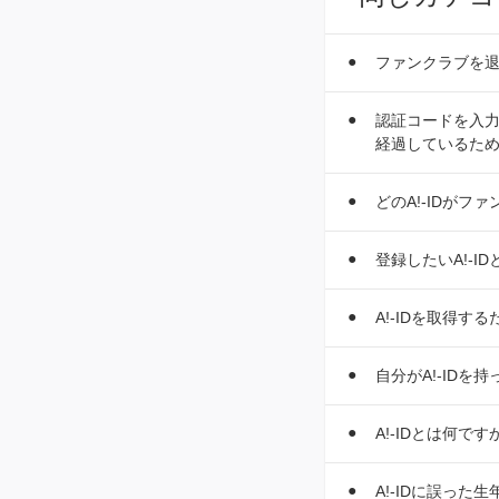
ファンクラブを退
認証コードを入力
経過しているた
どのA!-IDが
登録したいA!-I
A!-IDを取得
自分がA!-IDを
A!-IDとは何です
A!-IDに誤っ