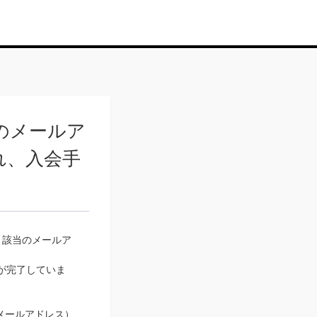
このメールア
れ、入会手
、該当のメールア
得が完了していま
（メールアドレス）