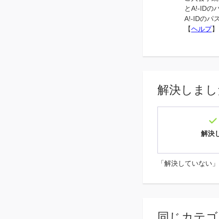
とA!-I
A!-IDの
【
ヘルプ
】
解決しまし
解決
「解決していない」
同じカテゴ