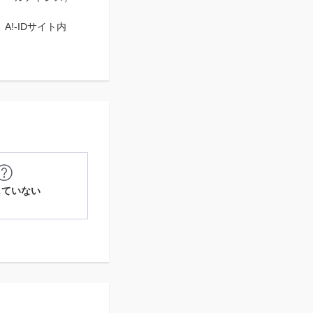
A!-IDサイト内
していない