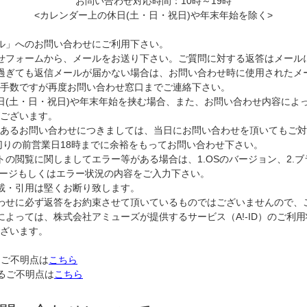
お問い合わせ対応時間：10時～19時
<カレンダー上の休日(土・日・祝日)や年末年始を除く>
ル」へのお問い合わせにご利用下さい。
せフォームから、メールをお送り下さい。ご質問に対する返答はメール
過ぎても返信メールが届かない場合は、お問い合わせ時に使用されたメ
手数ですが再度お問い合わせ窓口までご連絡下さい。
日(土・日・祝日)や年末年始を挟む場合、また、お問い合わせ内容によ
ございます。
のあるお問い合わせにつきましては、当日にお問い合わせを頂いてもご対
切りの前営業日18時までに余裕をもってお問い合わせ下さい。
トの閲覧に関しましてエラー等がある場合は、1.OSのバージョン、2.
セージもしくはエラー状況の内容をご入力下さい。
載・引用は堅くお断り致します。
わせに必ず返答をお約束させて頂いているものではございませんので、
によっては、株式会社アミューズが提供するサービス（A!-ID）のご利
ざいます。
るご不明点は
こちら
するご不明点は
こちら