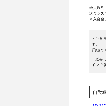
会員規約で定
退会シス
※入会金
・ご自
す。
詳細は
・退会
インで
自動
【
MYPA