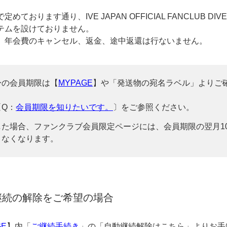
めております通り、IVE JAPAN OFFICIAL FANCLUB DIV
テムを設けておりません。
、年会費のキャンセル、返金、途中返還は行ないません。
身の会員期限は【
MYPAGE
】や「発送物の宛名ラベル」よりご
〔Q：
会員期限を知りたいです。
〕をご参照ください。
した場合、ファンクラブ会員限定ページには、会員期限の翌月1
きなくなります。
継続の解除をご希望の場合
GE
】内「
ご継続手続き
」の「自動継続解除はこちら」よりお手