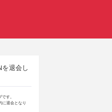
APANを退会し
クラブです。
的に退会となり